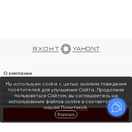
О компании
Франшиза (коммерческая концессия)
Мы используем cookie с целью анализа поведения
посетителей для улучшения Сайта. Продолжая
Карьера в ЯХОНТ
пользоваться Сайтом, вы соглашаетесь на
Контакты
использование файлов cookie в соответствии с
Магазины
нашей
Политикой.
Хорошо
КУПИТЬ
Покупателям
Как определить размер украшения