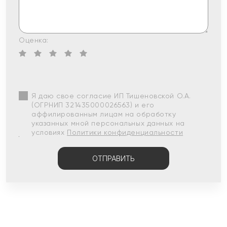
Оценка:
Я даю свое согласие ИП Тишеновской О.А.
(ОГРНИП 321435000026563) и его
аффилированным лицам на обработку
указанных мной персональных данных на
условиях
Политики конфиденциальности
ОТПРАВИТЬ