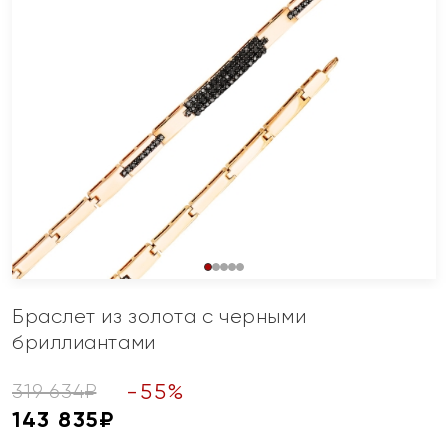
Браслет из золота с черными
бриллиантами
-
55
%
319 634
₽
143 835
₽