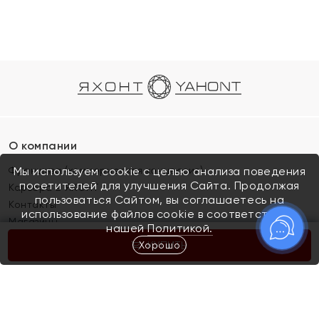
О компании
Франшиза (коммерческая концессия)
Мы используем cookie с целью анализа поведения
посетителей для улучшения Сайта. Продолжая
Карьера в ЯХОНТ
пользоваться Сайтом, вы соглашаетесь на
Контакты
использование файлов cookie в соответствии с
Магазины
нашей
Политикой.
Хорошо
КУПИТЬ
Покупателям
Как определить размер украшения
Киров
Акции
Магазины
Скупка и обмен золота