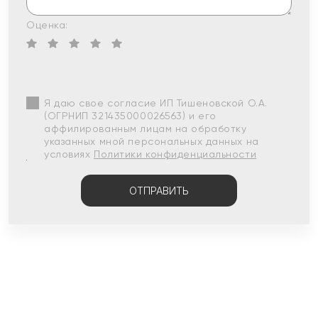
Оценка:
Я даю свое согласие ИП Тишеновской О.А.
(ОГРНИП 321435000026563) и его
аффилированным лицам на обработку
указанных мной персональных данных на
условиях
Политики конфиденциальности
ОТПРАВИТЬ