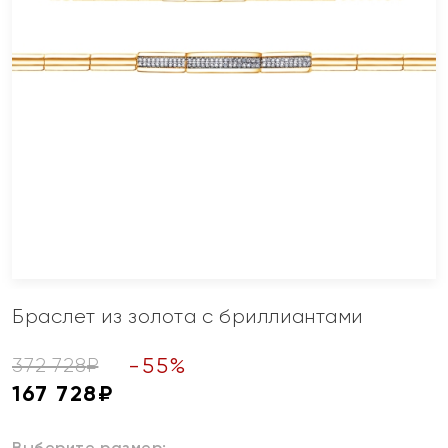
Браслет из золота с бриллиантами
-
55
%
372 728
₽
167 728
₽
Выберите размер: