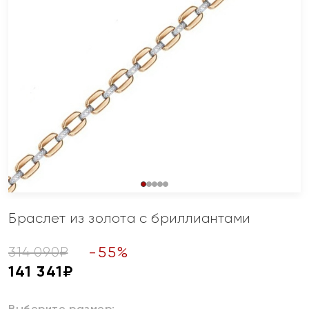
Браслет из золота с бриллиантами
-
55
%
314 090
₽
141 341
₽
Выберите размер: