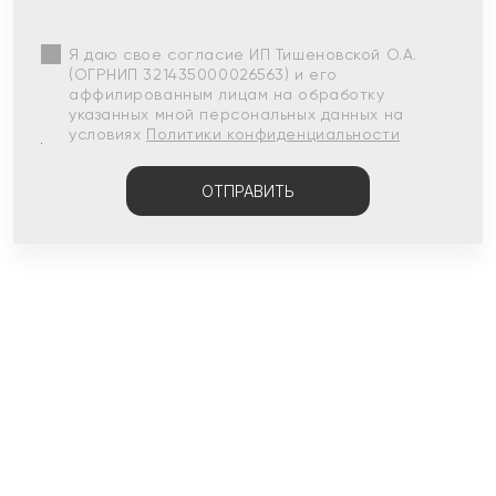
Я даю свое согласие ИП Тишеновской О.А.
(ОГРНИП 321435000026563) и его
аффилированным лицам на обработку
указанных мной персональных данных на
условиях
Политики конфиденциальности
ОТПРАВИТЬ