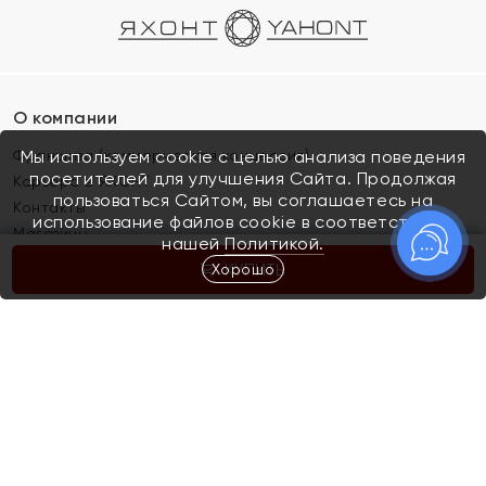
О компании
Франшиза (коммерческая концессия)
Мы используем cookie с целью анализа поведения
посетителей для улучшения Сайта. Продолжая
Карьера в ЯХОНТ
пользоваться Сайтом, вы соглашаетесь на
Контакты
использование файлов cookie в соответствии с
Магазины
нашей
Политикой.
Хорошо
КУПИТЬ
Покупателям
Как определить размер украшения
Киров
Акции
Магазины
Скупка и обмен золота
Отзывы
Электронный подарочный сертификат
Помолвка и свадьба
Правила пользования Электронным
Каталог
подарочным сертификатом «Яхонт»