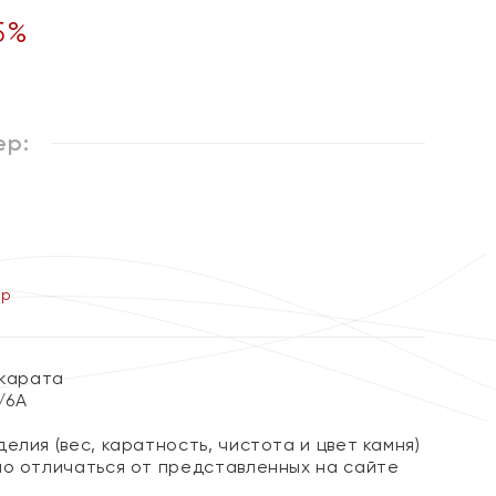
5
%
ер:
ер
 карата
4/6А
елия (вес, каратность, чистота и цвет камня)
но отличаться от представленных на сайте