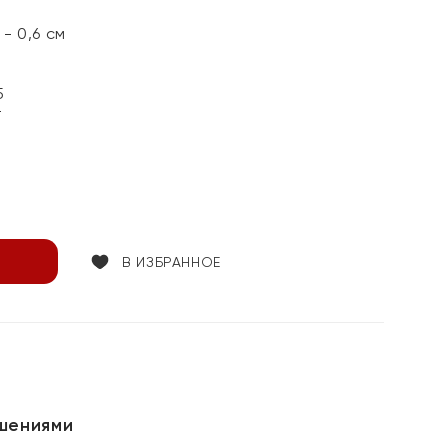
- 0,6 см
5
т
В ИЗБРАННОЕ
шениями