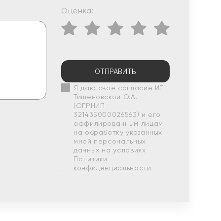
Оценка:
ОТПРАВИТЬ
Я даю свое согласие ИП
Тишеновской О.А.
(ОГРНИП
321435000026563) и его
аффилированным лицам
на обработку указанных
мной персональных
данных на условиях
Политики
конфиденциальности