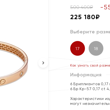
-
5
500 400
₽
225 180
₽
Выберите разм
17
18
Как узнать свой разм
Информация
6 Бриллиантов 0,17
6 Бр Кр-57 0,17 ct 
Характеристики изд
могут незначитель