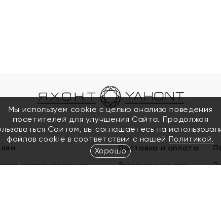
Мы используем cookie с целью анализа поведения
посетителей для улучшения Сайта. Продолжая
ользоваться Сайтом, вы соглашаетесь на использован
файлов cookie в соответствии с нашей
Политикой.
елям
Доставка и оплата
П
Хорошо
елить размер украшения
Доставка и оплата
П
п
обмен золота
ый подарочный сертификат