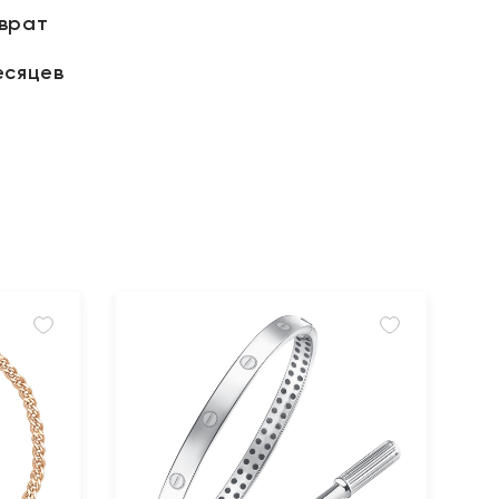
зврат
есяцев