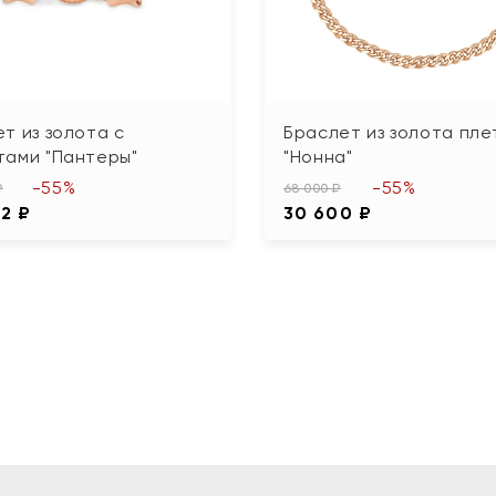
т из золота с
Браслет из золота пле
тами "Пантеры"
"Нонна"
-55%
-55%
₽
68 000 ₽
62 ₽
30 600 ₽