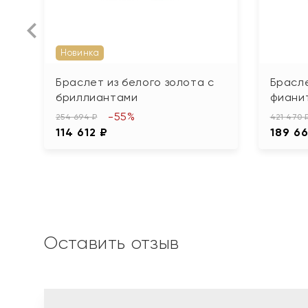
Новинка
Браслет из белого золота с
Брасле
бриллиантами
фиани
-55%
254 694 ₽
421 470 
114 612 ₽
189 6
Оставить отзыв