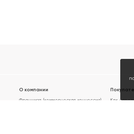
п
О компании
Покупат
Франшиза (коммерческая концессия)
Как опред
Карьера в ЯХОНТ
Акции
Контакты
Скупка и 
Магазины
Отзывы
Электронн