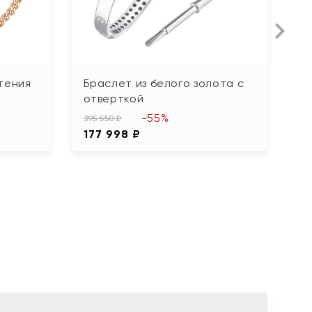
тения
Браслет из белого золота с
Б
отверткой
к
-55%
395 550 ₽
82
177 998 ₽
3