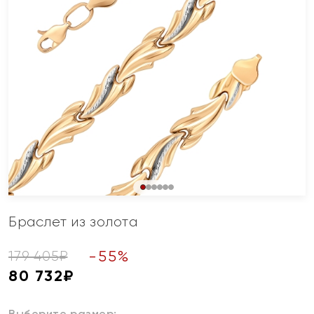
Браслет из золота
-
55
%
179 405
₽
80 732
₽
Выберите размер: