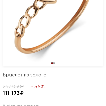
Браслет из золота
-
55
%
247 050
₽
111 173
₽
Выберите размер: