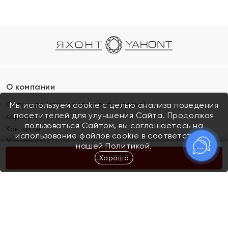
О компании
Франшиза (коммерческая концессия)
Мы используем cookie с целью анализа поведения
посетителей для улучшения Сайта. Продолжая
Карьера в ЯХОНТ
пользоваться Сайтом, вы соглашаетесь на
Контакты
использование файлов cookie в соответствии с
Магазины
нашей
Политикой.
Хорошо
КУПИТЬ
Покупателям
Как определить размер украшения
Киров
Акции
Магазины
Скупка и обмен золота
Отзывы