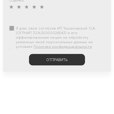
Оценка:
Я даю свое согласие ИП Тишеновской О.А.
(ОГРНИП 321435000026563) и его
аффилированным лицам на обработку
указанных мной персональных данных на
условиях
Политики конфиденциальности
ОТПРАВИТЬ