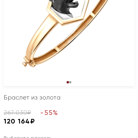
Браслет из золота
-
55
%
267 030
₽
120 164
₽
Выберите размер: