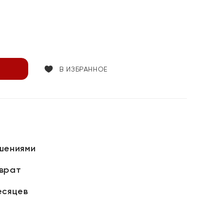
В ИЗБРАННОЕ
шениями
зврат
есяцев