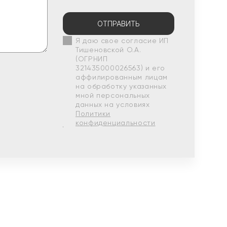
ОТПРАВИТЬ
Я даю свое согласие ИП
Тишеновской О.А.
(ОГРНИП
321435000026563) и его
аффилированным лицам
на обработку указанных
мной персональных
данных на условиях
Политики
конфиденциальности