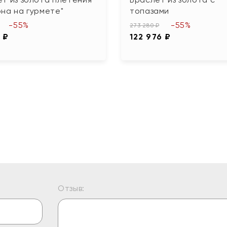
на на гурмете"
топазами
-55%
-55%
273 280 ₽
 ₽
122 976 ₽
Отзыв: