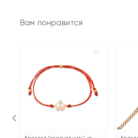
Вам понравится
Браслет "красная нить" из
Брасле