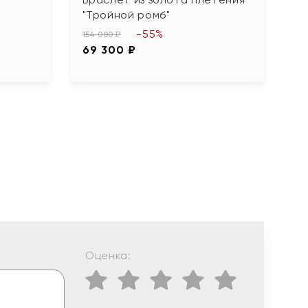
"Тройной ромб"
ч
"
-55%
154 000 ₽
69 300 ₽
22
1
Оценка: