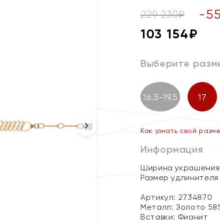
-
5
229 230
₽
103 154
₽
Выберите разм
16.5-19.5
17
Как узнать свой разм
Информация
Ширина украшения 
Размер удлинителя 
Артикул: 2734870
Металл:
Золото 58
Вставки:
Фианит