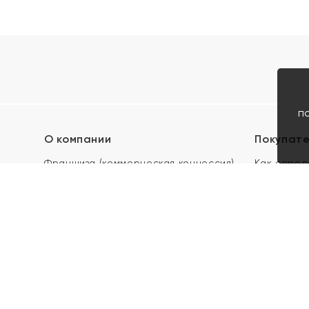
п
О компании
Покупат
Франшиза (коммерческая концессия)
Как опред
Карьера в ЯХОНТ
Акции
Контакты
Скупка и 
Магазины
Отзывы
Электронн
Правила п
подарочны