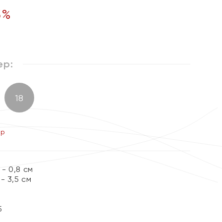
5
%
ер:
18
ер
- 0,8 см
- 3,5 см
5