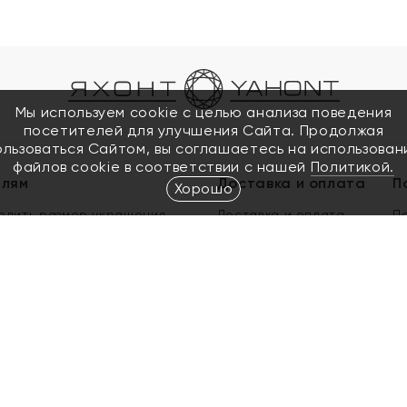
Мы используем cookie с целью анализа поведения
посетителей для улучшения Сайта. Продолжая
ользоваться Сайтом, вы соглашаетесь на использован
файлов cookie в соответствии с нашей
Политикой.
елям
Доставка и оплата
П
Хорошо
елить размер украшения
Доставка и оплата
П
п
обмен золота
ый подарочный сертификат
ользования Электронным
м сертификатом «Яхонт»