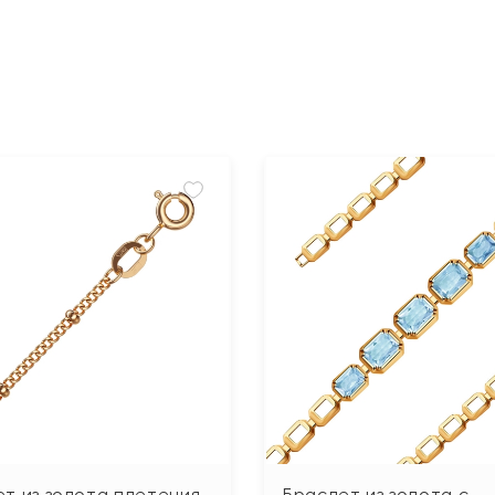
т из золота плетения
Браслет из золота с