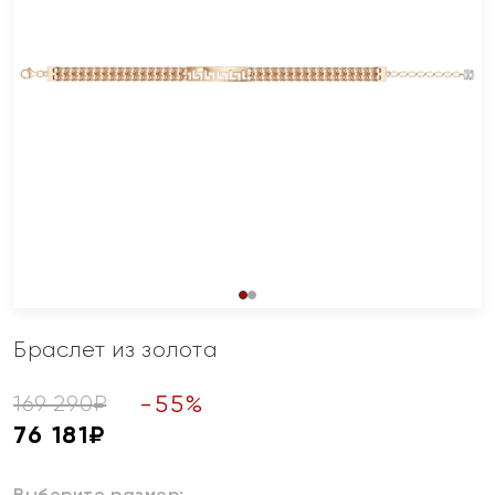
Браслет из золота
-
55
%
169 290
₽
76 181
₽
Выберите размер: