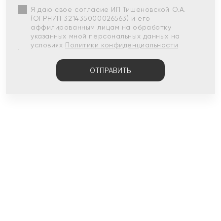
Я даю свое согласие ИП Тишеновской О.А.
(ОГРНИП 321435000026563) и его
аффилированным лицам на обработку
указанных мной персональных данных на
условиях
Политики конфиденциальности
ОТПРАВИТЬ