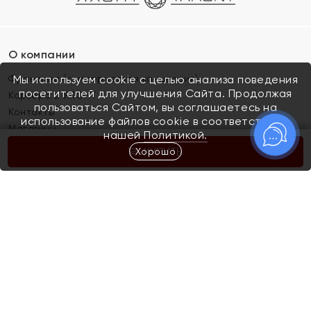
О компании
Франшиза (коммерческая концессия)
Мы используем cookie с целью анализа поведения
посетителей для улучшения Сайта. Продолжая
Карьера в ЯХОНТ
пользоваться Сайтом, вы соглашаетесь на
Контакты
использование файлов cookie в соответствии с
Магазины
нашей
Политикой.
Хорошо
КУПИТЬ
Покупателям
Как определить размер украшения
Киров
Акции
Магазины
Скупка и обмен золота
Отзывы
Электронный подарочный сертификат
Помолвка и свадьба
Правила пользования Электронным
Каталог
подарочным сертификатом «Яхонт»
Новинки