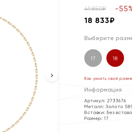
-
55
41 850
₽
18 833
₽
Выберите разм
17
18
Как узнать свой разм
Информация
Артикул: 2733676
Металл:
Золото 58
Вставки:
Без встав
Размер:
17