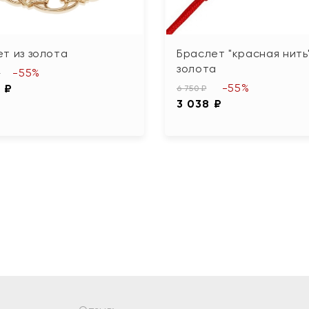
т из золота
Браслет "красная нить"
золота
-55%
₽
-55%
 ₽
6 750 ₽
3 038 ₽