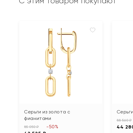
С этим товаром покупают
Серьги из золота с
Серьги
фианитами
88 560 ₽
-50%
44 28
85 050 ₽