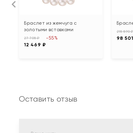
Браслет из жемчуга с
Брасле
золотыми вставками
218 890 
-55%
98 501
27 708 ₽
12 469 ₽
Оставить отзыв