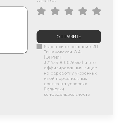
Оценка:
ОТПРАВИТЬ
Я даю свое согласие ИП
Тишеновской О.А.
(ОГРНИП
321435000026563) и его
аффилированным лицам
на обработку указанных
мной персональных
данных на условиях
Политики
конфиденциальности