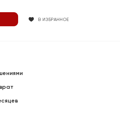
В ИЗБРАННОЕ
шениями
зврат
есяцев