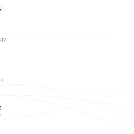
%
ер:
ер
5
ок