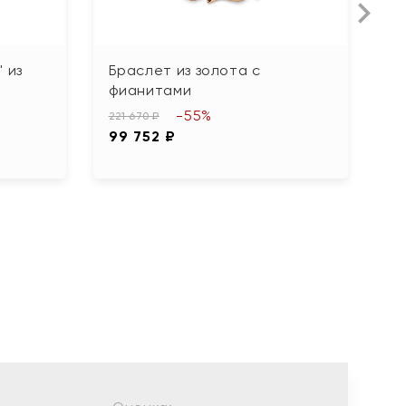
 из
Браслет из золота с
Б
фианитами
б
-55%
221 670 ₽
83
99 752 ₽
3