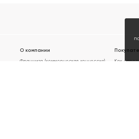
п
О компании
Покупат
Франшиза (коммерческая концессия)
Как опред
Карьера в ЯХОНТ
Акции
Контакты
Скупка и 
Магазины
Отзывы
Электронн
Правила п
подарочны