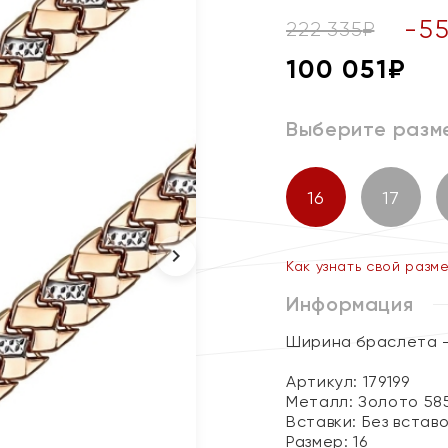
-
5
222 335
₽
100 051
₽
Выберите разм
16
17
Как узнать свой разм
Информация
Ширина браслета -
Артикул: 179199
Металл:
Золото 58
Вставки:
Без встав
Размер:
16