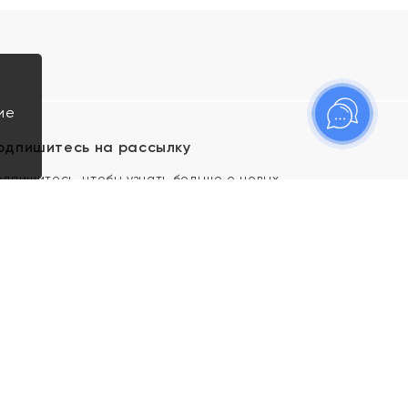
ие
одпишитесь на рассылку
одпишитесь, чтобы узнать больше о новых
оступлениях, новостях и спецпредложениях Яхонт!
Я даю свое согласие ИП Тишеновской О.А.
(ОГРНИП 321435000026563) и его