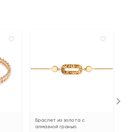
Браслет из золота с
Б
алмазной гранью
"К