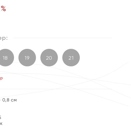
5
%
ер:
18
19
20
21
ер
 0,8 см
5
ок