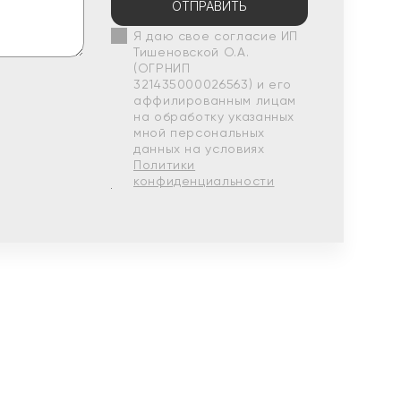
ОТПРАВИТЬ
Я даю свое согласие ИП
Тишеновской О.А.
(ОГРНИП
321435000026563) и его
аффилированным лицам
на обработку указанных
мной персональных
данных на условиях
Политики
конфиденциальности