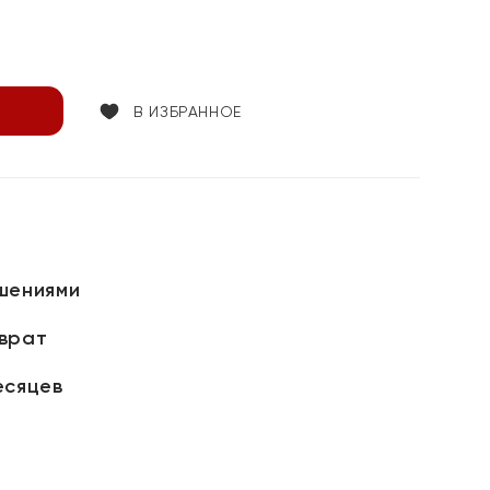
В ИЗБРАННОЕ
шениями
зврат
есяцев