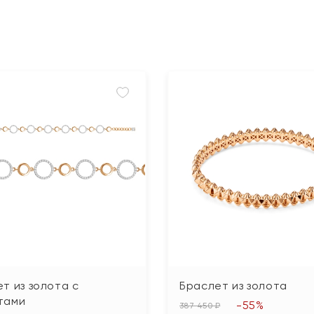
т из золота с
Браслет из золота
тами
-55%
387 450 ₽