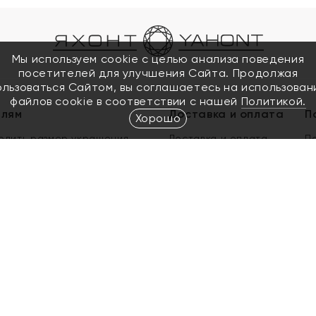
Мы используем cookie с целью анализа поведения
посетителей для улучшения Сайта. Продолжая
ользоваться Сайтом, вы соглашаетесь на использован
файлов cookie в соответствии с нашей
Политикой.
елям
Доставка и оплата
П
Хорошо
елить размер украшения
Доставка и оплата
П
п
обмен золота
ый подарочный сертификат
ользования Электронным
м сертификатом «Яхонт»