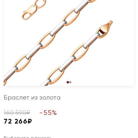
Браслет из золота
-
55
%
160 590
₽
72 266
₽
Выберите размер: