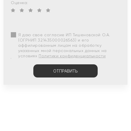
Оценка:
Я даю свое согласие ИП Тишеновской О.А.
(ОГРНИП 321435000026563) и его
аффилированным лицам на обработку
указанных мной персональных данных на
условиях
Политики конфиденциальности
ОТПРАВИТЬ