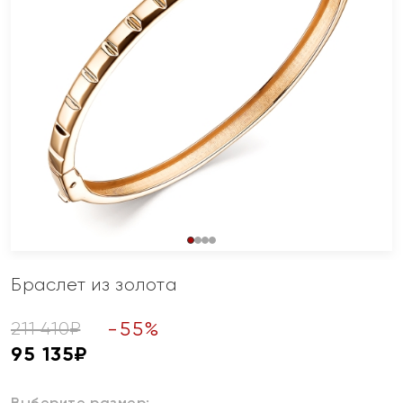
Браслет из золота
-
55
%
211 410
₽
95 135
₽
Выберите размер: