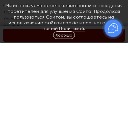
Франшиза (коммерческая концессия)
Мы используем cookie с целью анализа поведения
посетителей для улучшения Сайта. Продолжая
Карьера в ЯХОНТ
пользоваться Сайтом, вы соглашаетесь на
Контакты
использование файлов cookie в соответствии с
Магазины
нашей
Политикой.
Хорошо
КУПИТЬ
Покупателям
Как определить размер украшения
Киров
Акции
Магазины
Скупка и обмен золота
Отзывы
Электронный подарочный сертификат
Помолвка и свадьба
Правила пользования Электронным
Каталог
подарочным сертификатом «Яхонт»
Новинки
Доставка и оплата
Акции
Скупка и обмен золота
Доставка и оплата