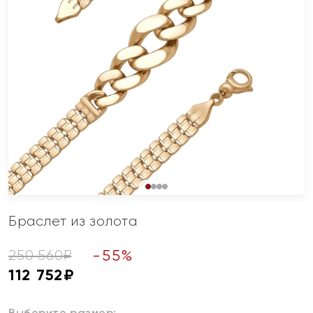
Браслет из золота
-
55
%
250 560
₽
112 752
₽
Выберите размер: