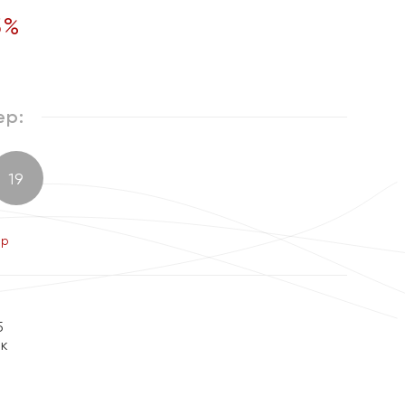
5
%
ер:
19
ер
5
ок