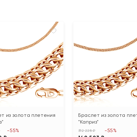
т из золота плетения
Браслет из золота пле
з"
"Каприз"
-55%
-55%
₽
312 228 ₽