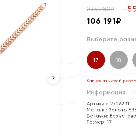
-
5
235 980
₽
106 191
₽
Выберите разм
17
18
Как узнать свой разм
Информация
Артикул: 2726231
Металл:
Золото 58
Вставки:
Без встав
Размер:
17