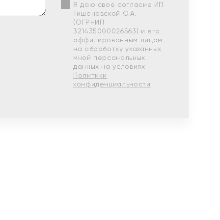
Я даю свое согласие ИП
Тишеновской О.А.
(ОГРНИП
321435000026563) и его
аффилированным лицам
на обработку указанных
мной персональных
данных на условиях
Политики
конфиденциальности