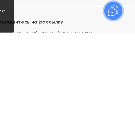
ие
одпишитесь на рассылку
одпишитесь, чтобы узнать больше о новых
оступлениях, новостях и спецпредложениях Яхонт!
Я даю свое согласие ИП Тишеновской О.А.
(ОГРНИП 321435000026563) и его
аффилированным лицам на обработку указанных
мной персональных данных на условиях
Политики
конфиденциальности