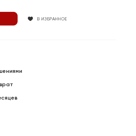
В ИЗБРАННОЕ
шениями
зврат
есяцев