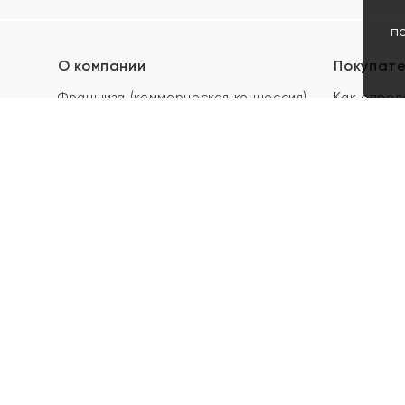
п
О компании
Покупат
Франшиза (коммерческая концессия)
Как опред
Карьера в ЯХОНТ
Акции
Контакты
Скупка и 
Магазины
Отзывы
Электронн
Правила п
подарочны