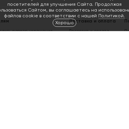
посетителей для улучшения Сайта. Продолжая
ользоваться Сайтом, вы соглашаетесь на использован
файлов cookie в соответствии с нашей
Политикой.
елям
Доставка и оплата
П
Хорошо
елить размер украшения
Доставка и оплата
П
п
обмен золота
ый подарочный сертификат
ользования Электронным
м сертификатом «Яхонт»