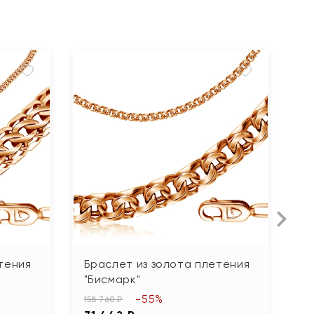
тения
Браслет из золота плетения
Б
"Бисмарк"
"К
-55%
158 760 ₽
14