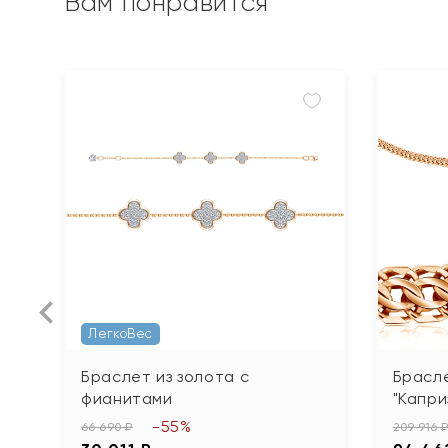
Вам понравится
ЛегкоВес
Браслет из золота с
Брасле
фианитами
"Капри
-55%
66 690 ₽
209 916 