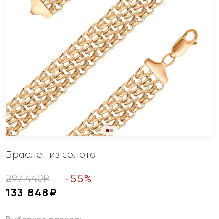
Браслет из золота
-
55
%
297 440
₽
133 848
₽
Выберите размер: