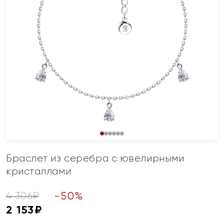
Браслет из серебра с ювелирными
кристаллами
-
50
%
4 306
₽
2 153
₽