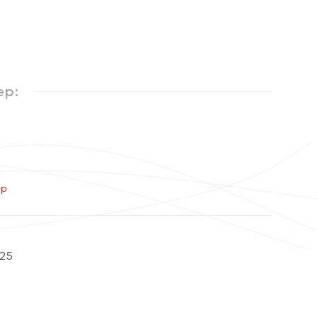
ер:
ер
25