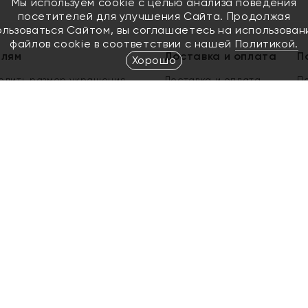
Мы используем cookie с целью анализа поведения
посетителей для улучшения Сайта. Продолжая
ользоваться Сайтом, вы соглашаетесь на использован
файлов cookie в соответствии с нашей
Политикой.
елям
Доставка и оплата
П
Хорошо
елить размер украшения
Доставка и оплата
П
п
обмен золота
ый подарочный сертификат
ользования Электронным
м сертификатом «Яхонт»