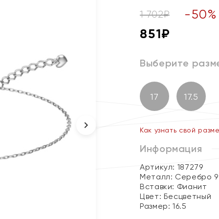
-
50
%
1 702
₽
851
₽
Выберите разм
17
17.5
Как узнать свой разм
Информация
Артикул: 187279
Металл:
Серебро 9
Вставки:
Фианит
Цвет:
Бесцветный
Размер:
16.5