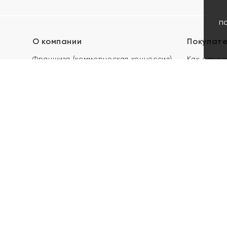
п
О компании
Покупат
Франшиза (коммерческая концессия)
Как опред
Карьера в ЯХОНТ
Акции
Контакты
Скупка и 
Магазины
Отзывы
Электронн
Правила п
подарочны