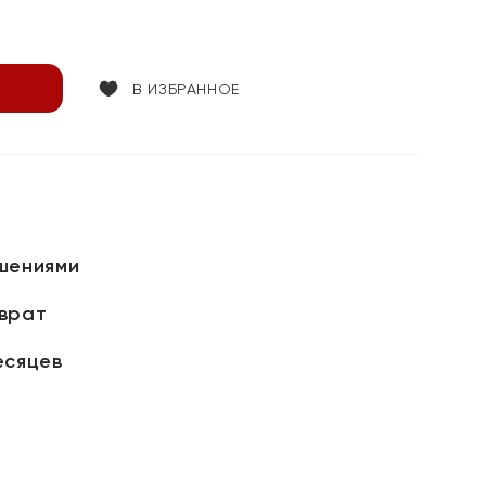
В ИЗБРАННОЕ
шениями
зврат
есяцев