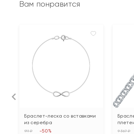
Вам понравится
Браслет-леска со вставками
Брасл
из серебра
плетен
-50%
911 ₽
9 367 ₽