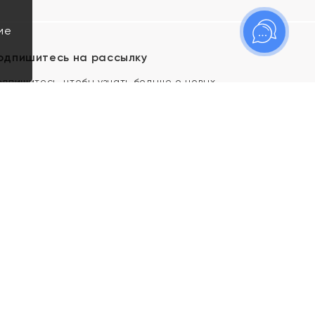
ие
одпишитесь на рассылку
одпишитесь, чтобы узнать больше о новых
оступлениях, новостях и спецпредложениях Яхонт!
Я даю свое согласие ИП Тишеновской О.А.
(ОГРНИП 321435000026563) и его
аффилированным лицам на обработку указанных
мной персональных данных на условиях
Политики
конфиденциальности