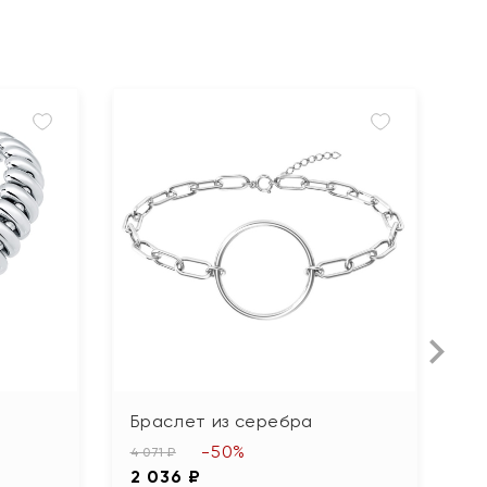
Браслет из серебра
Б
ф
-50%
4 071 ₽
2 036 ₽
3 3