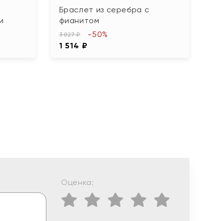
Браслет из серебра с
Б
и
фианитом
а
-50%
3 027 ₽
3 
1 514 ₽
1
Оценка: