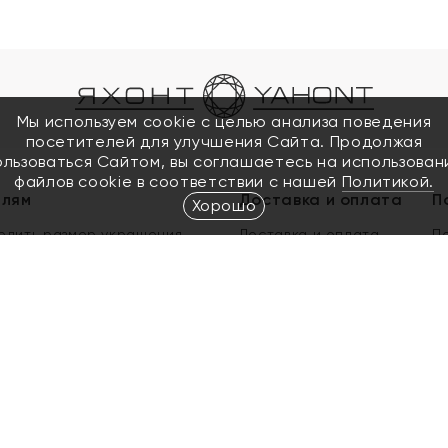
Мы используем cookie с целью анализа поведения
посетителей для улучшения Сайта. Продолжая
ользоваться Сайтом, вы соглашаетесь на использован
файлов cookie в соответствии с нашей
Политикой.
елям
Доставка и оплата
П
Хорошо
елить размер украшения
Доставка и оплата
П
п
обмен золота
ый подарочный сертификат
ользования Электронным
м сертификатом «Яхонт»