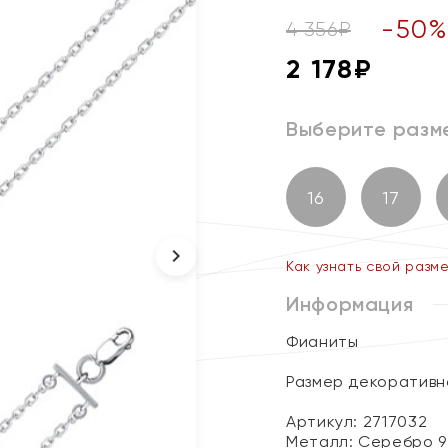
-
50
4 356
₽
2 178
₽
Выберите разм
16
17
Как узнать свой разм
Информация
Фианиты
Размер декоративног
Артикул: 2717032
Металл:
Серебро 9