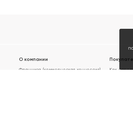
п
О компании
Покупат
Франшиза (коммерческая концессия)
Как опред
Карьера в ЯХОНТ
Акции
Контакты
Скупка и 
Магазины
Отзывы
Электронн
Правила п
подарочны