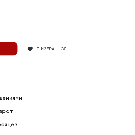
В ИЗБРАННОЕ
шениями
зврат
есяцев