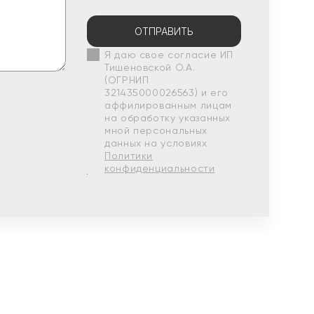
ОТПРАВИТЬ
Я даю свое согласие ИП
Тишеновской О.А.
(ОГРНИП
321435000026563) и его
аффилированным лицам
на обработку указанных
мной персональных
данных на условиях
Политики
конфиденциальности