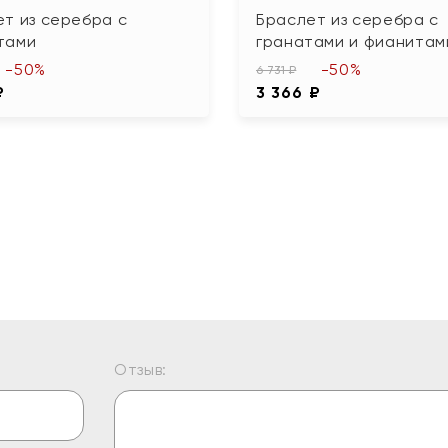
т из серебра с
Браслет из серебра с
тами
гранатами и фианитам
-50%
-50%
6 731 ₽
₽
3 366 ₽
Отзыв: