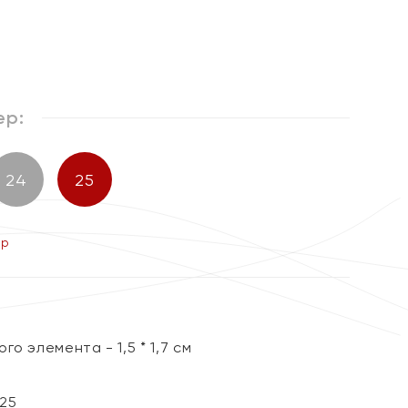
%
ер:
24
25
ер
о элемента - 1,5 * 1,7 см
25