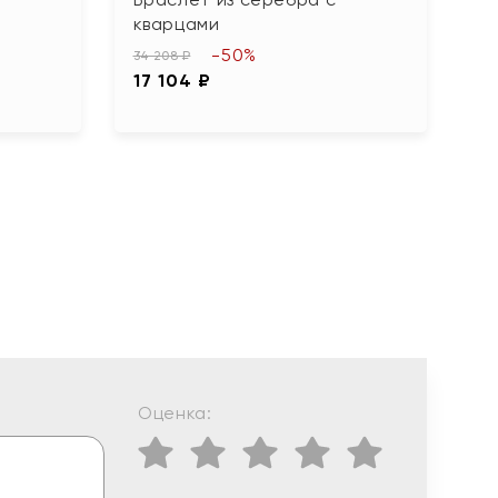
кварцами
п
-50%
34 208 ₽
88
17 104 ₽
4
Оценка: