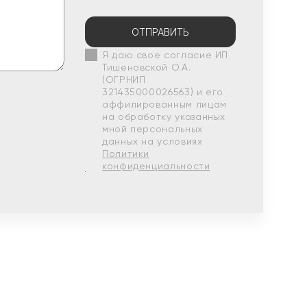
ОТПРАВИТЬ
Я даю свое согласие ИП
Тишеновской О.А.
(ОГРНИП
321435000026563) и его
аффилированным лицам
на обработку указанных
мной персональных
данных на условиях
Политики
конфиденциальности