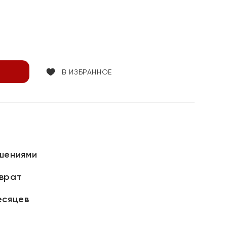
В ИЗБРАННОЕ
шениями
зврат
есяцев