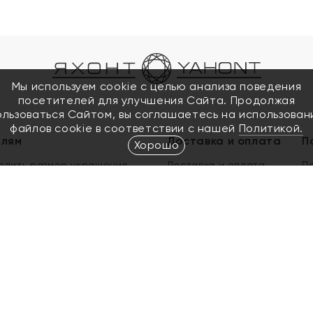
Мы используем cookie с целью анализа поведения
посетителей для улучшения Сайта. Продолжая
ользоваться Сайтом, вы соглашаетесь на использован
файлов cookie в соответствии с нашей
Политикой.
елям
Доставка и оплата
П
Хорошо
елить размер украшения
Доставка и оплата
П
п
обмен золота
ый подарочный сертификат
ользования Электронным
м сертификатом «Яхонт»