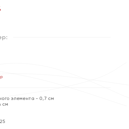
%
ер:
ер
ого элемента - 0,7 см
4 см
25