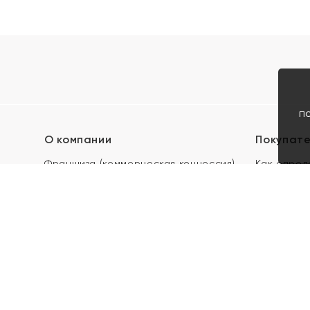
п
О компании
Покупат
Франшиза (коммерческая концессия)
Как опред
Карьера в ЯХОНТ
Акции
Контакты
Скупка и 
Магазины
Отзывы
Электронн
Правила п
подарочны