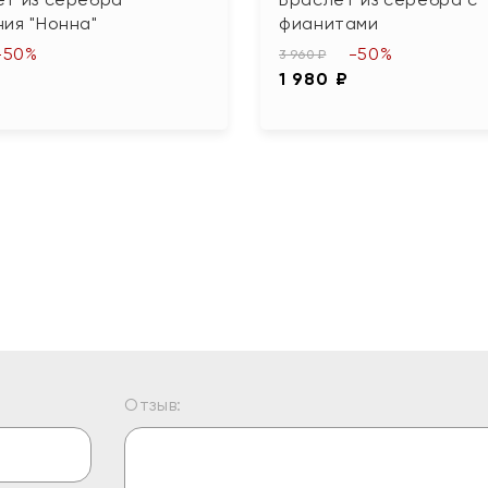
ия "Нонна"
фианитами
-50%
-50%
3 960 ₽
1 980 ₽
Отзыв: