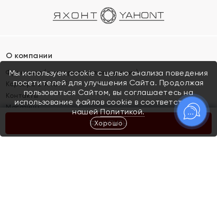
О компании
Франшиза (коммерческая концессия)
Мы используем cookie с целью анализа поведения
посетителей для улучшения Сайта. Продолжая
Карьера в ЯХОНТ
пользоваться Сайтом, вы соглашаетесь на
Контакты
использование файлов cookie в соответствии с
Магазины
нашей
Политикой.
Хорошо
КУПИТЬ
Покупателям
Как определить размер украшения
Киров
Акции
Магазины
Скупка и обмен золота
Отзывы
Электронный подарочный сертификат
Помолвка и свадьба
Правила пользования Электронным
Каталог
подарочным сертификатом «Яхонт»