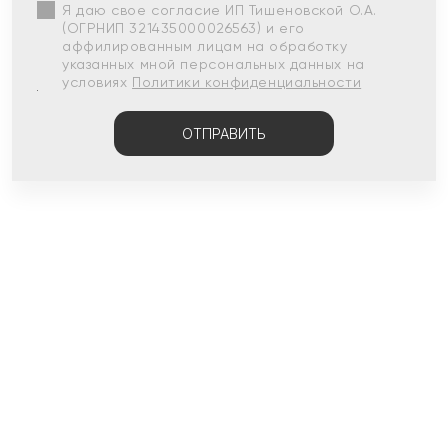
Я даю свое согласие ИП Тишеновской О.А.
(ОГРНИП 321435000026563) и его
аффилированным лицам на обработку
указанных мной персональных данных на
условиях
Политики конфиденциальности
ОТПРАВИТЬ