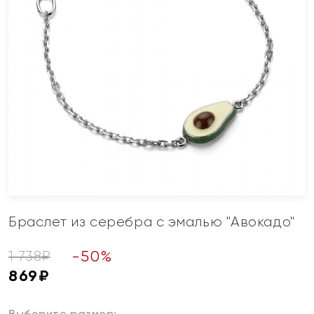
Браслет из серебра с эмалью "Авокадо"
-
50
%
1 738
₽
869
₽
Выберите размер: