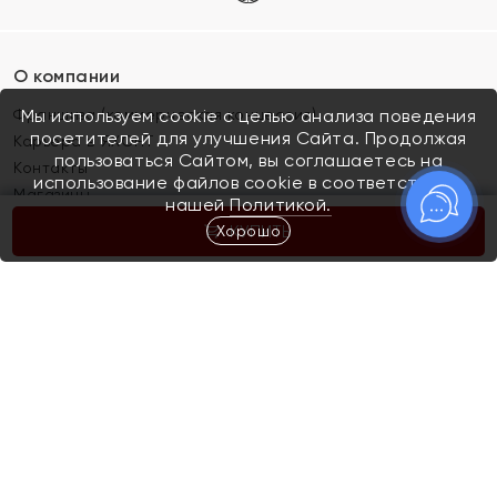
О компании
Франшиза (коммерческая концессия)
Мы используем cookie с целью анализа поведения
посетителей для улучшения Сайта. Продолжая
Карьера в ЯХОНТ
пользоваться Сайтом, вы соглашаетесь на
Контакты
использование файлов cookie в соответствии с
Магазины
нашей
Политикой.
Хорошо
КУПИТЬ
Покупателям
Как определить размер украшения
Киров
Акции
Магазины
Скупка и обмен золота
Отзывы
Электронный подарочный сертификат
Помолвка и свадьба
Правила пользования Электронным
Каталог
подарочным сертификатом «Яхонт»
Новинки