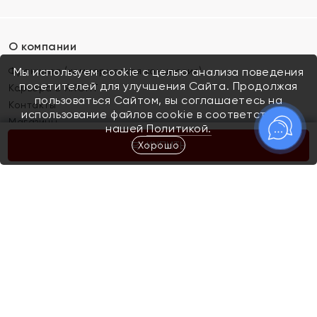
О компании
Франшиза (коммерческая концессия)
Мы используем cookie с целью анализа поведения
посетителей для улучшения Сайта. Продолжая
Карьера в ЯХОНТ
пользоваться Сайтом, вы соглашаетесь на
Контакты
использование файлов cookie в соответствии с
Магазины
нашей
Политикой.
Хорошо
КУПИТЬ
Покупателям
Как определить размер украшения
Киров
Акции
Магазины
Скупка и обмен золота
Отзывы
Электронный подарочный сертификат
Помолвка и свадьба
Правила пользования Электронным
Каталог
подарочным сертификатом «Яхонт»
Новинки
Доставка и оплата