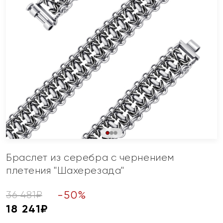
Браслет из серебра с чернением
плетения "Шахерезада"
-
50
%
36 481
₽
18 241
₽