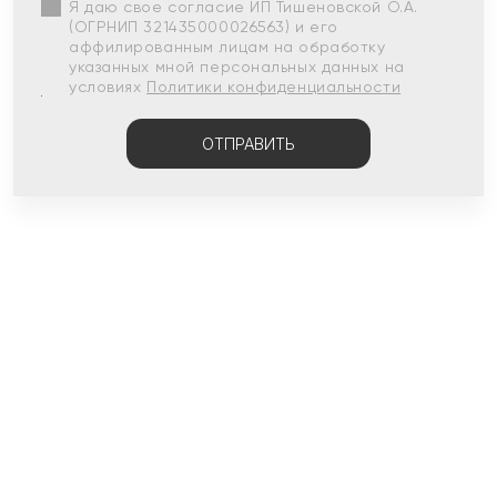
Я даю свое согласие ИП Тишеновской О.А.
(ОГРНИП 321435000026563) и его
аффилированным лицам на обработку
указанных мной персональных данных на
условиях
Политики конфиденциальности
ОТПРАВИТЬ