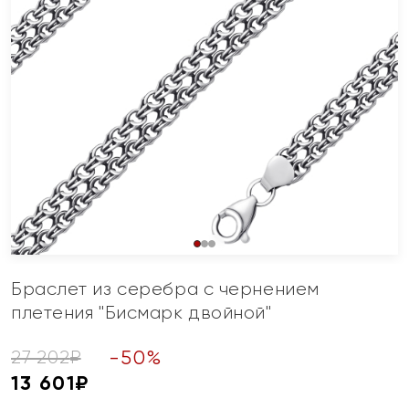
Браслет из серебра с чернением
плетения "Бисмарк двойной"
-
50
%
27 202
₽
13 601
₽