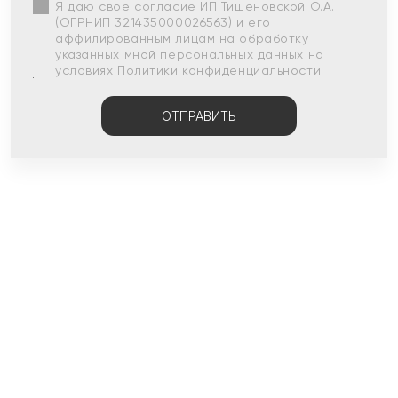
Я даю свое согласие ИП Тишеновской О.А.
(ОГРНИП 321435000026563) и его
аффилированным лицам на обработку
указанных мной персональных данных на
условиях
Политики конфиденциальности
ОТПРАВИТЬ