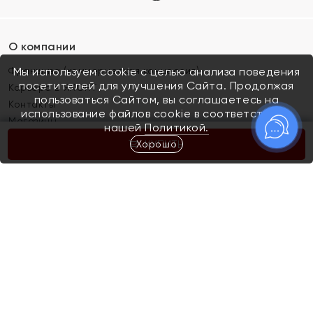
О компании
Франшиза (коммерческая концессия)
Мы используем cookie с целью анализа поведения
посетителей для улучшения Сайта. Продолжая
Карьера в ЯХОНТ
пользоваться Сайтом, вы соглашаетесь на
Контакты
использование файлов cookie в соответствии с
Магазины
нашей
Политикой.
Хорошо
КУПИТЬ
Покупателям
Как определить размер украшения
Киров
Акции
Магазины
Скупка и обмен золота
Отзывы
Электронный подарочный сертификат
Помолвка и свадьба
Правила пользования Электронным
Каталог
подарочным сертификатом «Яхонт»
Новинки