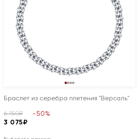
Браслет из серебра плетения "Версаль"
-
50
%
6 150
₽
3 075
₽
Выберите размер: