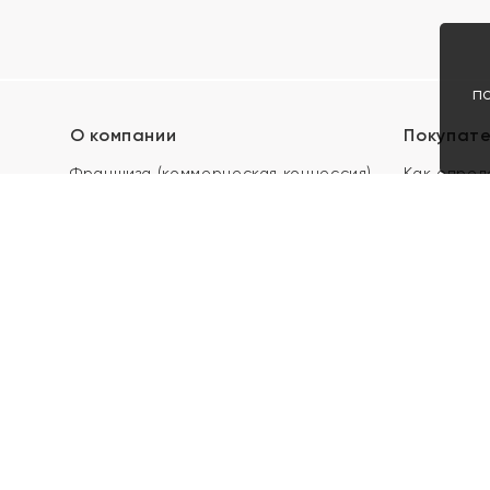
п
О компании
Покупат
Франшиза (коммерческая концессия)
Как опред
Карьера в ЯХОНТ
Акции
Контакты
Скупка и 
Магазины
Отзывы
Электронн
Правила п
подарочны