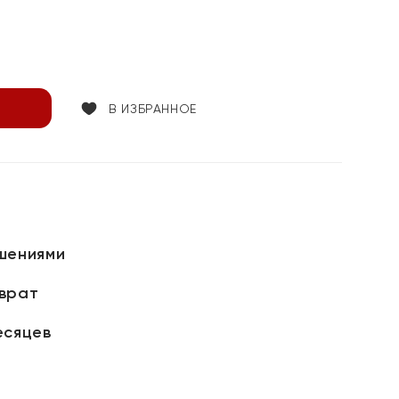
В ИЗБРАННОЕ
шениями
зврат
есяцев