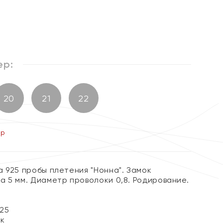
%
ер:
20
21
22
ер
 925 пробы плетения "Нонна". Замок
а 5 мм. Диаметр проволоки 0,8. Родирование.
25
ок