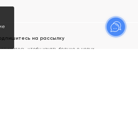
ие
одпишитесь на рассылку
одпишитесь, чтобы узнать больше о новых
оступлениях, новостях и спецпредложениях Яхонт!
Я даю свое согласие ИП Тишеновской О.А.
(ОГРНИП 321435000026563) и его
аффилированным лицам на обработку указанных
мной персональных данных на условиях
Политики