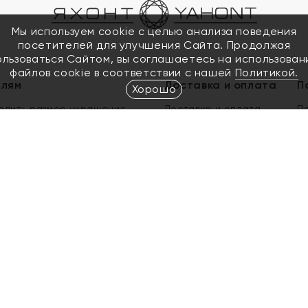
Мы используем cookie с целью анализа поведения
посетителей для улучшения Сайта. Продолжая
ользоваться Сайтом, вы соглашаетесь на использован
файлов cookie в соответствии с нашей
Политикой.
елям
Доставка и оплата
П
Хорошо
елить размер украшения
Доставка и оплата
П
п
обмен золота
ый подарочный сертификат
ользования Электронным
м сертификатом «Яхонт»