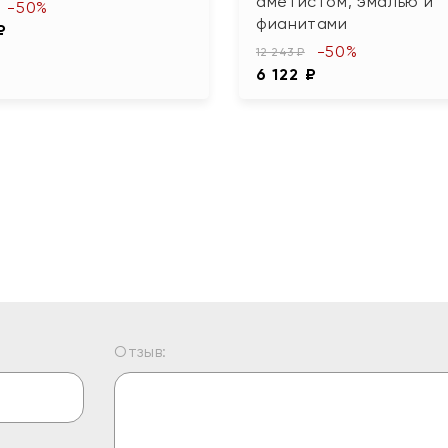
аметистом, эмалью и
-50%
фианитами
₽
-50%
12 243 ₽
6 122 ₽
Отзыв: