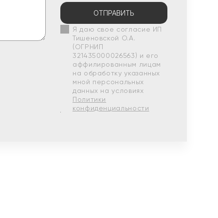
ОТПРАВИТЬ
Я даю свое согласие ИП
Тишеновской О.А.
(ОГРНИП
321435000026563) и его
аффилированным лицам
на обработку указанных
мной персональных
данных на условиях
Политики
конфиденциальности