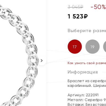
-
50
3 045
₽
1 523
₽
Выберите разм
17
19
Как узнать свой разм
Информация
Браслет из серебра
карабинный. Ширин
Артикул: 222091
Металл:
Серебро 9
Вставки:
Без встав