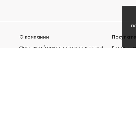
п
О компании
Покупат
Франшиза (коммерческая концессия)
Как опред
Карьера в ЯХОНТ
Акции
Контакты
Скупка и 
Магазины
Отзывы
Электронн
Правила п
подарочны