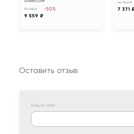
ониксом
14 742 ₽
-50%
7 371 
19 118 ₽
9 559 ₽
Оставить отзыв
Ваше имя: