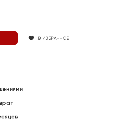
В ИЗБРАННОЕ
шениями
зврат
есяцев