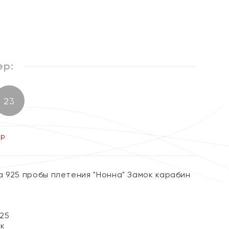
%
ер:
23
ер
а 925 пробы плетения "Нонна" Замок карабин
25
ок