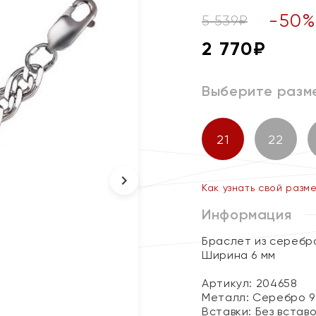
-
50
5 539
₽
2 770
₽
Выберите разм
21
22
Как узнать свой разм
Информация
Браслет из серебр
Ширина 6 мм
Артикул: 204658
Металл:
Серебро 9
Вставки:
Без встав