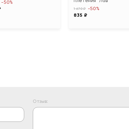
плетения "Лав"
-50%
-50%
₽
1 670 ₽
835 ₽
Отзыв: