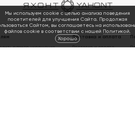
Мы используем cookie с целью анализа поведения
посетителей для улучшения Сайта. Продолжая
ользоваться Сайтом, вы соглашаетесь на использован
файлов cookie в соответствии с нашей
Политикой.
елям
Доставка и оплата
П
Хорошо
елить размер украшения
Доставка и оплата
П
п
обмен золота
ый подарочный сертификат
ользования Электронным
м сертификатом «Яхонт»