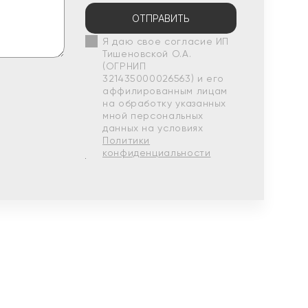
ОТПРАВИТЬ
Я даю свое согласие ИП
Тишеновской О.А.
(ОГРНИП
321435000026563) и его
аффилированным лицам
на обработку указанных
мной персональных
данных на условиях
Политики
конфиденциальности