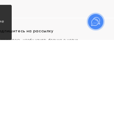
ие
одпишитесь на рассылку
одпишитесь, чтобы узнать больше о новых
оступлениях, новостях и спецпредложениях Яхонт!
Я даю свое согласие ИП Тишеновской О.А.
(ОГРНИП 321435000026563) и его
аффилированным лицам на обработку указанных
мной персональных данных на условиях
Политики