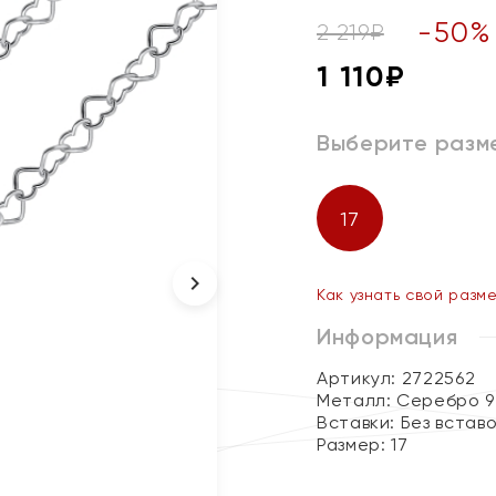
-
50
%
2 219
₽
1 110
₽
Выберите разм
17
Как узнать свой разм
Информация
Артикул: 2722562
Металл:
Серебро 9
Вставки:
Без встав
Размер:
17