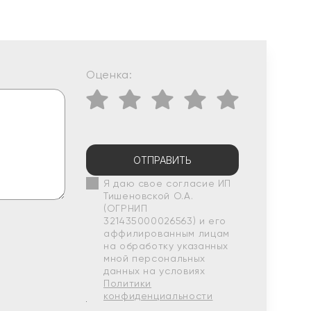
Оценка:
ОТПРАВИТЬ
Я даю свое согласие ИП
Тишеновской О.А.
(ОГРНИП
321435000026563) и его
аффилированным лицам
на обработку указанных
мной персональных
данных на условиях
Политики
конфиденциальности