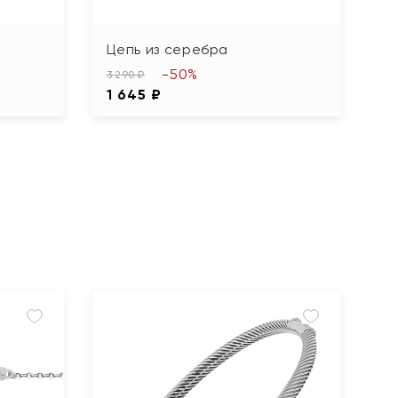
Цепь из серебра
Ц
-50%
3 290 ₽
6 
1 645 ₽
3