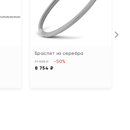
Браслет из серебра
Б
-50%
17 508 ₽
18
8 754 ₽
9