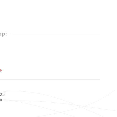
ер:
ер
25
ок