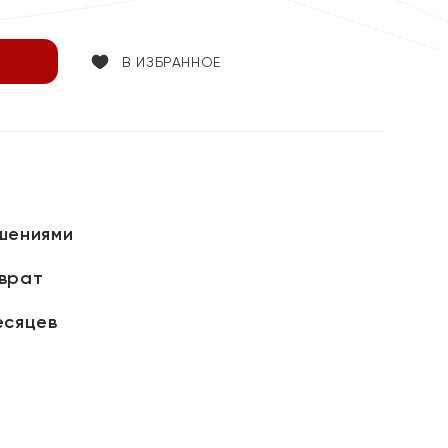
В ИЗБРАННОЕ
шениями
зврат
есяцев