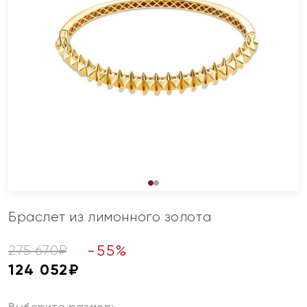
Браслет из лимонного золота
-
55
%
275 670
₽
124 052
₽
Выберите размер: