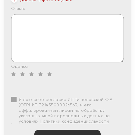
Отзыв:
Оценка:
Я даю свое согласие ИП Тишеновской О.А.
(ОГРНИП 321435000026563) и его
аффилированным лицам на обработку
указанных мной персональных данных на
условиях
Политики конфиденциальности