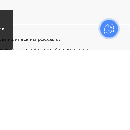
ие
одпишитесь на рассылку
одпишитесь, чтобы узнать больше о новых
оступлениях, новостях и спецпредложениях Яхонт!
Я даю свое согласие ИП Тишеновской О.А.
(ОГРНИП 321435000026563) и его
аффилированным лицам на обработку указанных
мной персональных данных на условиях
Политики