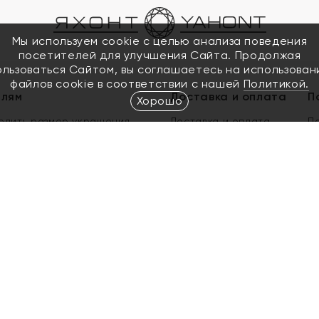
Мы используем cookie с целью анализа поведения
посетителей для улучшения Сайта. Продолжая
ользоваться Сайтом, вы соглашаетесь на использован
файлов cookie в соответствии с нашей
Политикой.
елям
Доставка и оплата
П
Хорошо
елить размер украшения
Доставка и оплата
П
п
обмен золота
ый подарочный сертификат
ользования Электронным
м сертификатом «Яхонт»