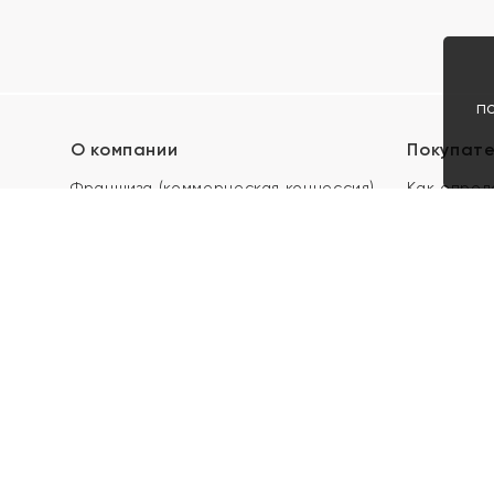
п
О компании
Покупат
Франшиза (коммерческая концессия)
Как опред
Карьера в ЯХОНТ
Акции
Контакты
Скупка и 
Магазины
Отзывы
Электронн
Правила п
подарочны