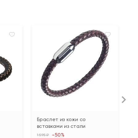
Браслет из кожи со
Б
вставками из стали
в
-50%
1 595 ₽
2 