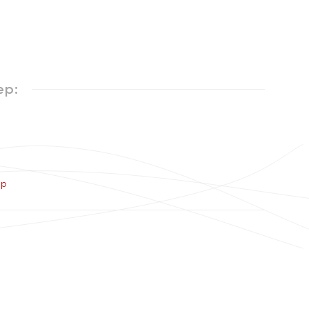
ер:
ер