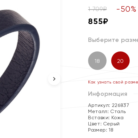
-
50
%
1 709
₽
855
₽
Выберите разм
18
20
Как узнать свой разм
Информация
Артикул: 226837
Металл:
Сталь
Вставки:
Кожа
Цвет:
Серый
Размер:
18