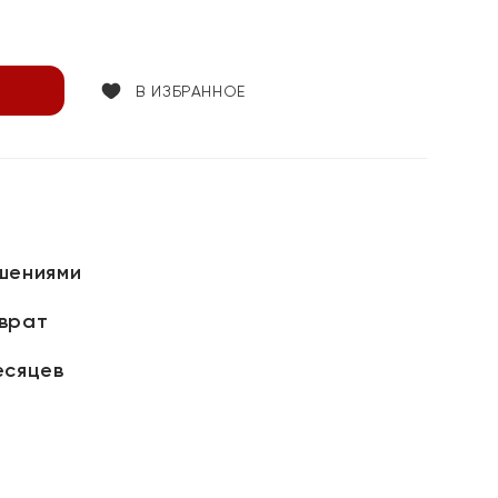
В ИЗБРАННОЕ
шениями
зврат
есяцев