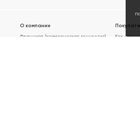
п
О компании
Покупат
Франшиза (коммерческая концессия)
Как опред
Карьера в ЯХОНТ
Акции
Контакты
Скупка и 
Магазины
Отзывы
Электронн
Правила п
подарочны