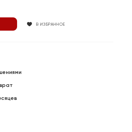
В ИЗБРАННОЕ
шениями
зврат
есяцев