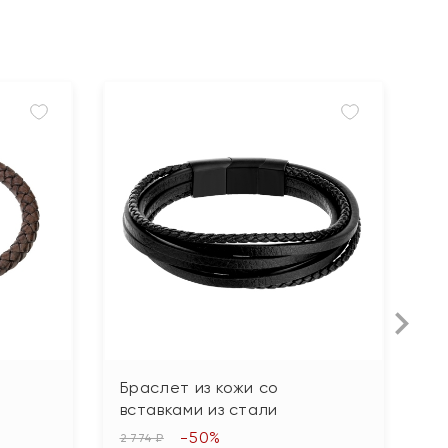
Браслет из кожи со
Б
вставками из стали
в
-50%
2 774 ₽
2 