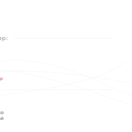
%
ер:
ер
жа
ый