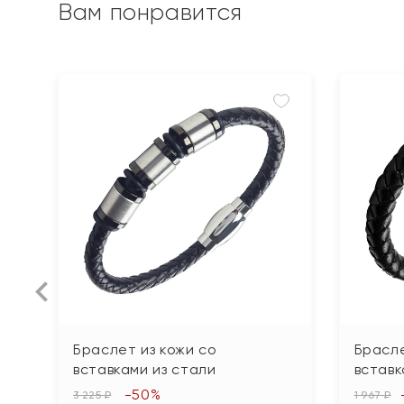
Вам понравится
Браслет из кожи со
Брасле
вставками из стали
вставк
-50%
3 225 ₽
1 967 ₽