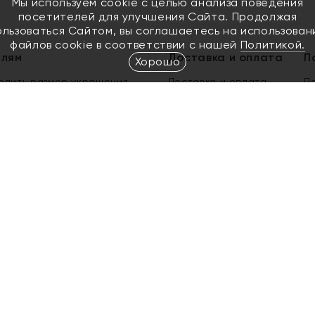
Мы используем cookie с целью анализа поведения
посетителей для улучшения Сайта. Продолжая
ользоваться Сайтом, вы соглашаетесь на использован
файлов cookie в соответствии с нашей
Политикой.
елям
Доставка и оплата
П
Хорошо
елить размер украшения
Доставка и оплата
П
п
обмен золота
ый подарочный сертификат
ользования Электронным
м сертификатом «Яхонт»