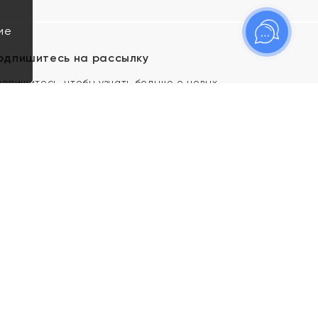
ие
одпишитесь на рассылку
одпишитесь, чтобы узнать больше о новых
оступлениях, новостях и спецпредложениях Яхонт!
Я даю свое согласие ИП Тишеновской О.А.
(ОГРНИП 321435000026563) и его
аффилированным лицам на обработку указанных
мной персональных данных на условиях
Политики
конфиденциальности