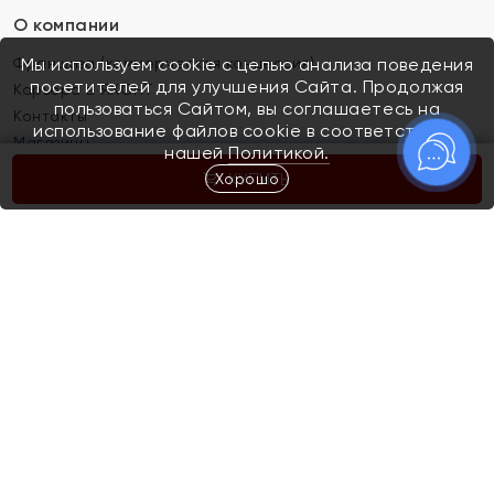
О компании
Франшиза (коммерческая концессия)
Мы используем cookie с целью анализа поведения
посетителей для улучшения Сайта. Продолжая
Карьера в ЯХОНТ
пользоваться Сайтом, вы соглашаетесь на
Контакты
использование файлов cookie в соответствии с
Магазины
нашей
Политикой.
Хорошо
КУПИТЬ
Покупателям
Как определить размер украшения
Киров
Акции
Магазины
Скупка и обмен золота
Отзывы
Электронный подарочный сертификат
Помолвка и свадьба
Правила пользования Электронным
Каталог
подарочным сертификатом «Яхонт»
Новинки
Доставка и оплата
Акции
Скупка и обмен золота
Доставка и оплата