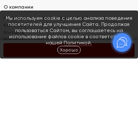
О компании
Франшиза (коммерческая концессия)
Мы используем cookie с целью анализа поведения
посетителей для улучшения Сайта. Продолжая
Карьера в ЯХОНТ
пользоваться Сайтом, вы соглашаетесь на
Контакты
использование файлов cookie в соответствии с
Магазины
нашей
Политикой.
Хорошо
КУПИТЬ
Покупателям
Как определить размер украшения
Киров
Акции
Магазины
Скупка и обмен золота
Отзывы
Электронный подарочный сертификат
Помолвка и свадьба
Правила пользования Электронным
Каталог
подарочным сертификатом «Яхонт»
Новинки
Доставка и оплата
Акции
Скупка и обмен золота
Доставка и оплата