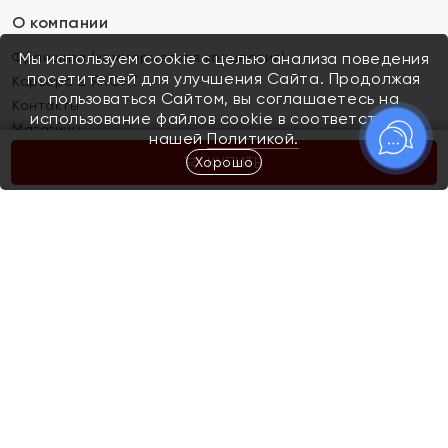
О компании
Франшиза (коммерческая концессия)
Мы используем cookie с целью анализа поведения
посетителей для улучшения Сайта. Продолжая
Карьера в ЯХОНТ
пользоваться Сайтом, вы соглашаетесь на
Контакты
использование файлов cookie в соответствии с
Магазины
нашей
Политикой.
Хорошо
КУПИТЬ
Покупателям
Как определить размер украшения
Киров
Акции
Магазины
Скупка и обмен золота
Отзывы
Электронный подарочный сертификат
Помолвка и свадьба
Правила пользования Электронным
Каталог
подарочным сертификатом «Яхонт»
Новинки
Доставка и оплата
Акции
Скупка и обмен золота
Доставка и оплата