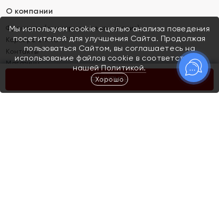
О компании
Франшиза (коммерческая концессия)
Мы используем cookie с целью анализа поведения
посетителей для улучшения Сайта. Продолжая
Карьера в ЯХОНТ
пользоваться Сайтом, вы соглашаетесь на
Контакты
использование файлов cookie в соответствии с
Магазины
нашей
Политикой.
Хорошо
КУПИТЬ
Покупателям
Как определить размер украшения
Киров
Акции
Магазины
Скупка и обмен золота
Отзывы
Электронный подарочный сертификат
Помолвка и свадьба
Правила пользования Электронным
Каталог
подарочным сертификатом «Яхонт»
Новинки
Доставка и оплата
Акции
Скупка и обмен золота
Доставка и оплата