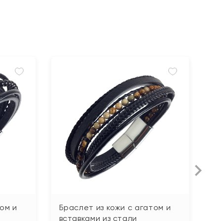
ом и
Браслет из кожи с агатом и
Б
вставками из стали
г