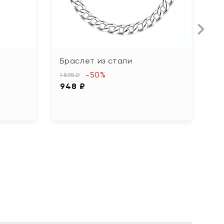
Браслет из стали
Б
в
-50%
1 895 ₽
948 ₽
1 
8