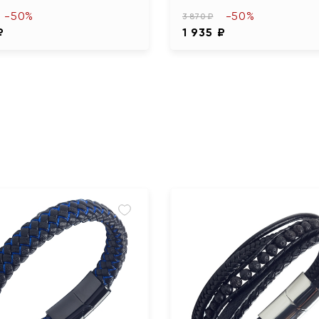
-50%
-50%
3 870 ₽
₽
1 935 ₽