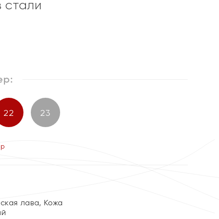
з стали
ер:
22
23
ер
ская лава, Кожа
ый