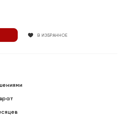
В ИЗБРАННОЕ
шениями
зврат
есяцев