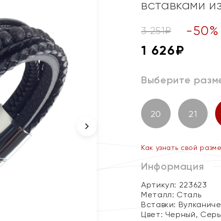
вставками и
-
50
%
3 251
₽
1 626
₽
Выберите разм
20
21
Как узнать свой разм
Информация
Артикул: 223623
Металл:
Сталь
Вставки:
Вулканиче
Цвет:
Черный, Сер