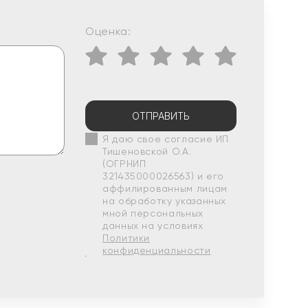
Оценка:
ОТПРАВИТЬ
Я даю свое согласие ИП
Тишеновской О.А.
(ОГРНИП
321435000026563) и его
аффилированным лицам
на обработку указанных
мной персональных
данных на условиях
Политики
конфиденциальности