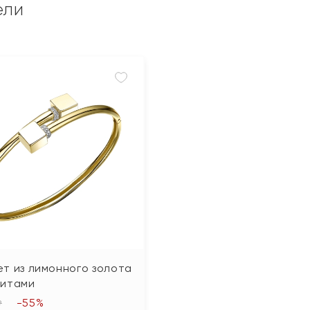
ели
т из лимонного золота
нитами
-55%
₽