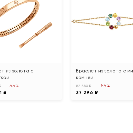
т из золота с
Браслет из золота с м
ткой
камней
-55%
-55%
₽
82 880 ₽
1 ₽
37 296 ₽