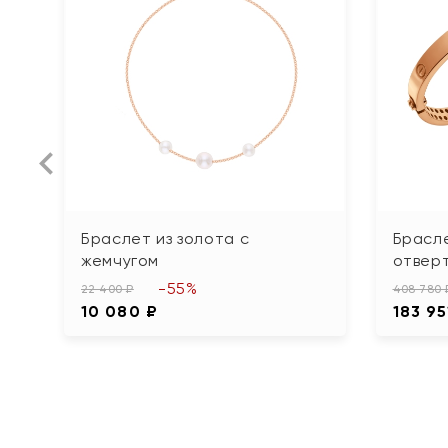
Браслет из золота с
Брасле
жемчугом
отвер
-55%
22 400 ₽
408 780 
10 080 ₽
183 95