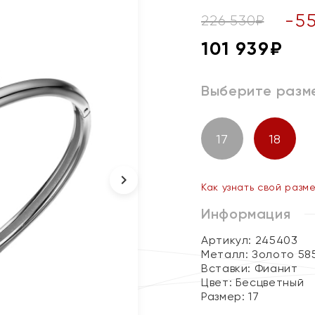
-
5
226 530
₽
101 939
₽
Выберите разм
17
18
Как узнать свой разм
Информация
Артикул: 245403
Металл:
Золото 58
Вставки:
Фианит
Цвет:
Бесцветный
Размер:
17