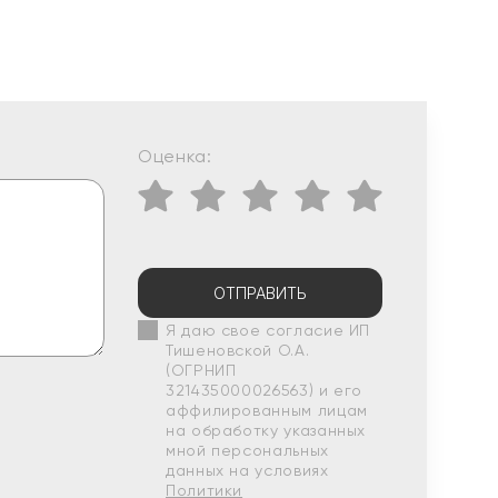
Оценка:
ОТПРАВИТЬ
Я даю свое согласие ИП
Тишеновской О.А.
(ОГРНИП
321435000026563) и его
аффилированным лицам
на обработку указанных
мной персональных
данных на условиях
Политики