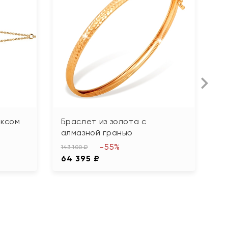
иксом
Браслет из золота с
Б
алмазной гранью
26
-55%
11
143 100 ₽
64 395 ₽