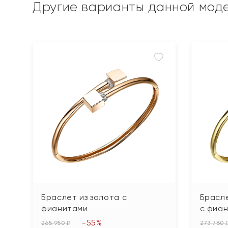
Другие варианты данной мод
Браслет из золота с
Брасле
фианитами
с фиа
-55%
265 950 ₽
273 780 