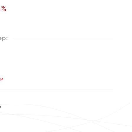
5
%
ер:
ер
5