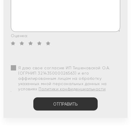
Оценка:
Я даю свое согласие ИП Тишеновской О.А.
(ОГРНИП 321435000026563) и его
аффилированным лицам на обработку
указанных мной персональных данных на
условиях
Политики конфиденциальности
ОТПРАВИТЬ