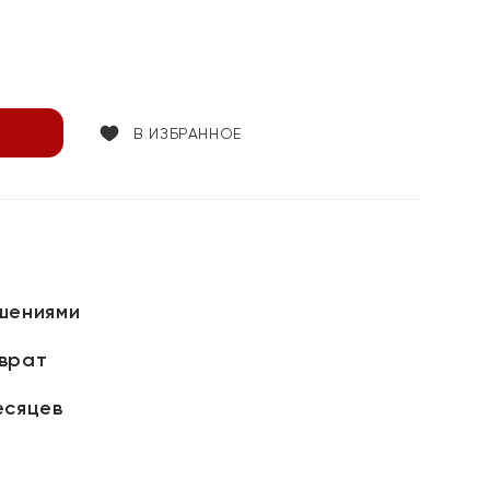
В ИЗБРАННОЕ
шениями
зврат
есяцев