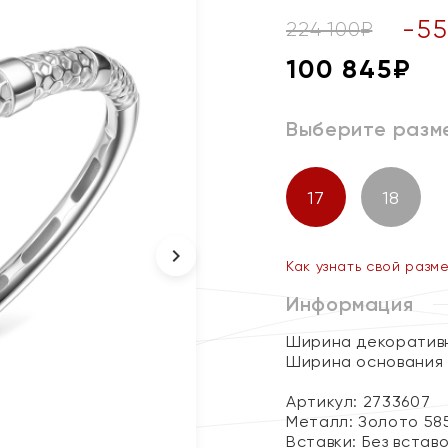
-
55
224 100
₽
100 845
₽
Выберите разм
17
18
Как узнать свой разм
Информация
Ширина декоративн
Ширина основания 
Артикул: 2733607
Металл:
Золото 58
Вставки:
Без встав