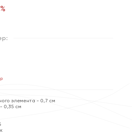
%
ер:
ер
ого элемента - 0,7 см
- 0,35 см
5
ок