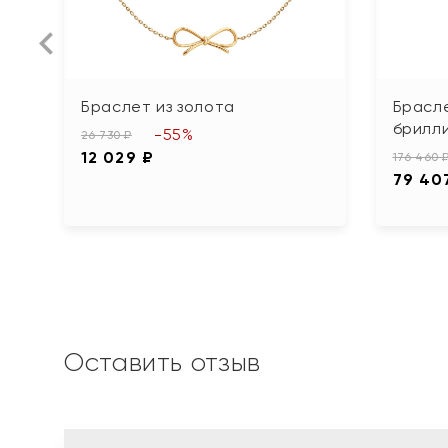
Браслет из золота
Брасле
брилл
-55%
26 730 ₽
12 029 ₽
176 460 
79 40
Оставить отзыв