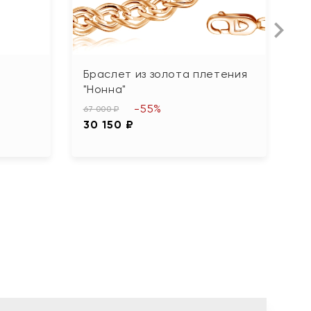
Браслет из золота плетения
Б
"Нонна"
"
-55%
67 000 ₽
18
30 150 ₽
8