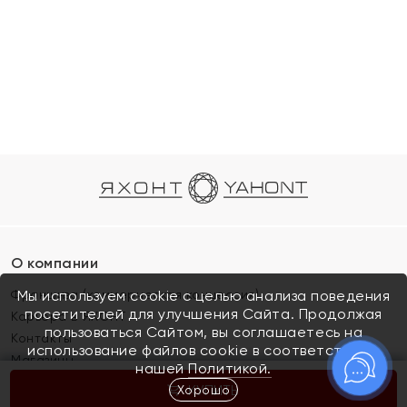
О компании
Франшиза (коммерческая концессия)
Мы используем cookie с целью анализа поведения
посетителей для улучшения Сайта. Продолжая
Карьера в ЯХОНТ
пользоваться Сайтом, вы соглашаетесь на
Контакты
использование файлов cookie в соответствии с
Магазины
нашей
Политикой.
Хорошо
КУПИТЬ
Покупателям