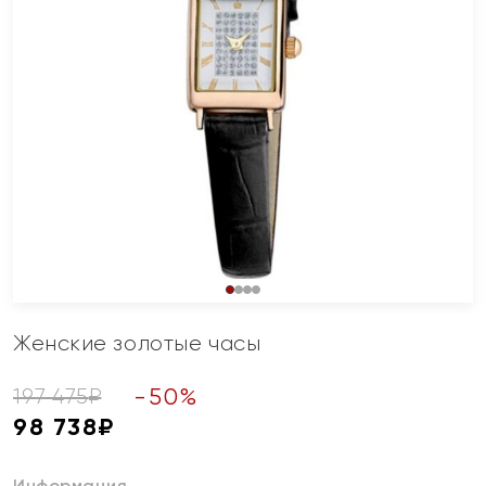
Женские золотые часы
-
50
%
197 475
₽
98 738
₽
Информация