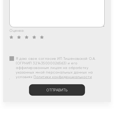
Оценка:
Я даю свое согласие ИП Тишеновской О.А.
(ОГРНИП 321435000026563) и его
аффилированным лицам на обработку
указанных мной персональных данных на
условиях
Политики конфиденциальности
ОТПРАВИТЬ