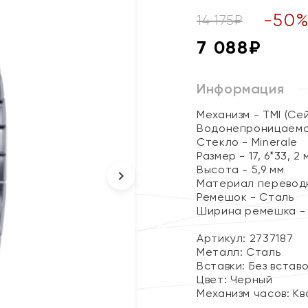
-
50
14 175
₽
7 088
₽
Информация
Механизм - TMI (Се
Водонепроницаемо
Стекло - Minerale
Размер - 17, 6*33, 2 
Высота - 5,9 мм
Материал переводно
Ремешок - Сталь
Ширина ремешка - 1
Артикул: 2737187
Металл:
Сталь
Вставки:
Без встав
Цвет:
Черный
Механизм часов:
Кв