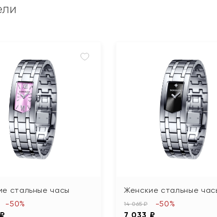
ели
ие стальные часы
Женские стальные час
-50%
-50%
14 065 ₽
 ₽
7 033 ₽