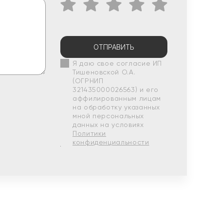
ОТПРАВИТЬ
Я даю свое согласие ИП
Тишеновской О.А.
(ОГРНИП
321435000026563) и его
аффилированным лицам
на обработку указанных
мной персональных
данных на условиях
Политики
конфиденциальности