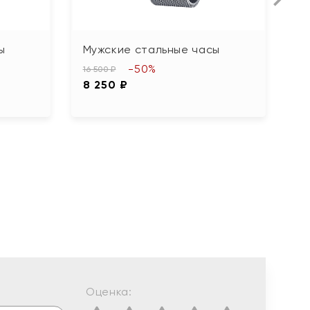
ы
Мужские стальные часы
Ж
-50%
16 500 ₽
14
8 250 ₽
7
Оценка: