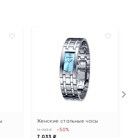
ы
Женские стальные часы
Ж
-50%
14 065 ₽
14
7 033 ₽
7