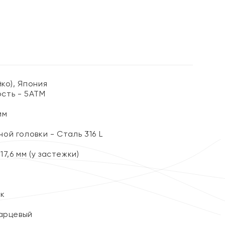
%
йко), Япония
сть - 5АТМ
мм
й головки - Сталь 316 L
7,6 мм (у застежки)
ок
арцевый