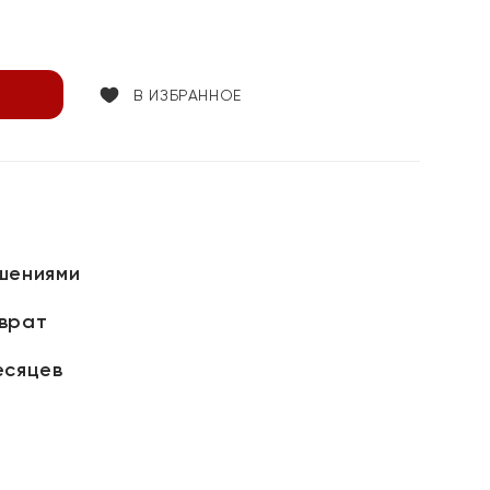
В ИЗБРАННОЕ
шениями
зврат
есяцев