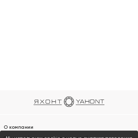
О компании
Франшиза (коммерческая концессия)