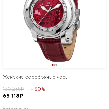
Женские серебряные часы
-
50
%
130 235
₽
65 118
₽
Информация