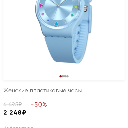
Женские пластиковые часы
-
50
%
4 495
₽
2 248
₽
Информация