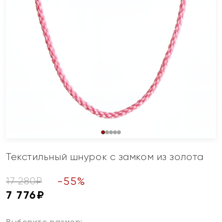
Текстильный шнурок с замком из золота
-
55
%
17 280
₽
7 776
₽
Выберите размер: