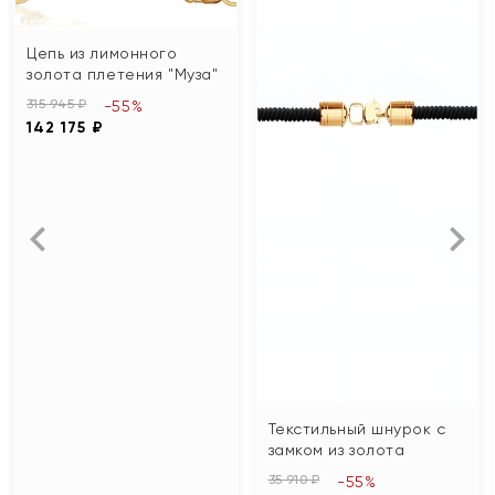
Цепь из лимонного
золота плетения "Муза"
315 945 ₽
-55%
142 175 ₽
Текстильный шнурок с
замком из золота
35 910 ₽
-55%