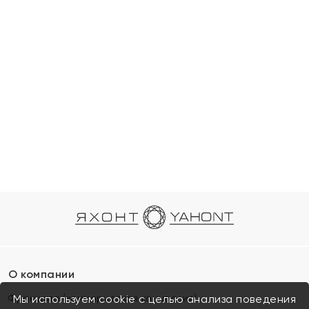
О компании
Франшиза (коммерческая концессия)
Мы используем cookie с целью анализа поведения