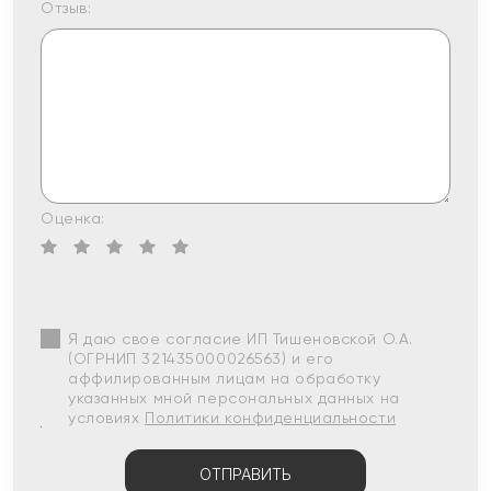
Отзыв:
Оценка:
Я даю свое согласие ИП Тишеновской О.А.
(ОГРНИП 321435000026563) и его
аффилированным лицам на обработку
указанных мной персональных данных на
условиях
Политики конфиденциальности
ОТПРАВИТЬ