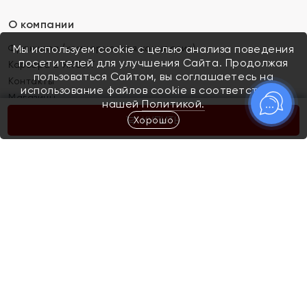
О компании
Франшиза (коммерческая концессия)
Мы используем cookie с целью анализа поведения
посетителей для улучшения Сайта. Продолжая
Карьера в ЯХОНТ
пользоваться Сайтом, вы соглашаетесь на
Контакты
использование файлов cookie в соответствии с
Магазины
нашей
Политикой.
Хорошо
КУПИТЬ
Покупателям
Как определить размер украшения
Киров
Акции
Магазины
Скупка и обмен золота
Отзывы
Электронный подарочный сертификат
Помолвка и свадьба
Правила пользования Электронным
Каталог
подарочным сертификатом «Яхонт»
Новинки
Доставка и оплата
Акции