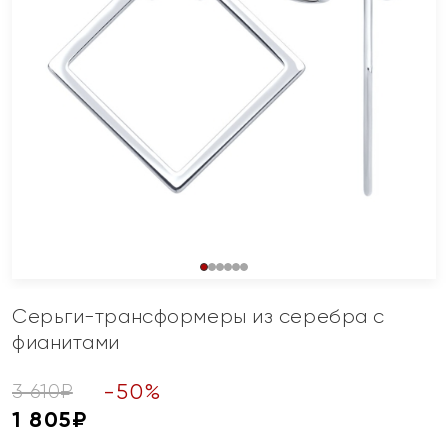
Серьги-трансформеры из серебра с
фианитами
-
50
%
3 610
₽
1 805
₽