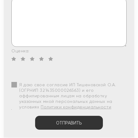
Оценка:
Я даю свое согласие ИП Тишеновской О.А.
(ОГРНИП 321435000026563) и его
аффилированным лицам на обработку
указанных мной персональных данных на
условиях
Политики конфиденциальности
ОТПРАВИТЬ