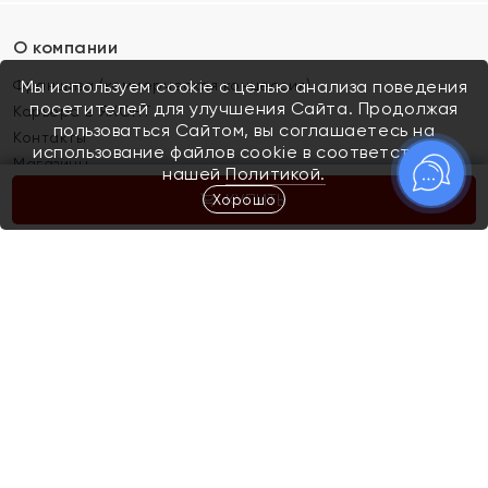
О компании
Франшиза (коммерческая концессия)
Мы используем cookie с целью анализа поведения
посетителей для улучшения Сайта. Продолжая
Карьера в ЯХОНТ
пользоваться Сайтом, вы соглашаетесь на
Контакты
использование файлов cookie в соответствии с
Магазины
нашей
Политикой.
Хорошо
КУПИТЬ
Покупателям
Как определить размер украшения
Киров
Акции
Магазины
Скупка и обмен золота
Отзывы
Электронный подарочный сертификат
Помолвка и свадьба
Правила пользования Электронным
Каталог
подарочным сертификатом «Яхонт»
Новинки
Доставка и оплата
Акции