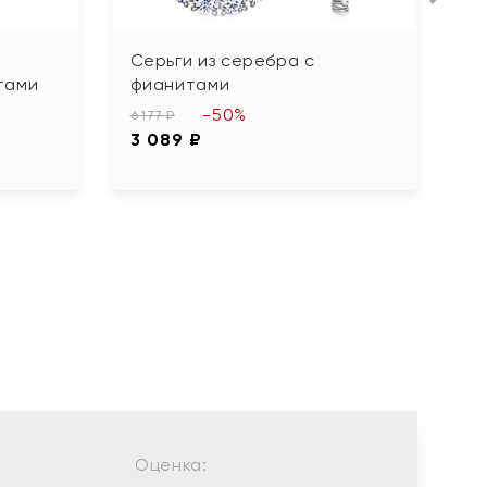
Серьги из серебра с
С
тами
фианитами
к
-50%
6 177 ₽
8 
3 089 ₽
4
Оценка: