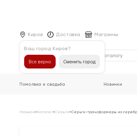
Киров
Доставка
Магазины
Ваш город Киров?
Каталог
Все верно
Сменить город
Помолвка и свадьба
Новинки
Главная
»
Каталог
»
Серьги
»
Серьги-трансформеры из сереб