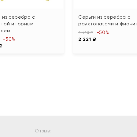
 из серебра с
Серьги из серебра с
той и горным
раухтопазами и фиани
алем
-50%
4 442 ₽
-50%
2 221 ₽
 ₽
Отзыв: