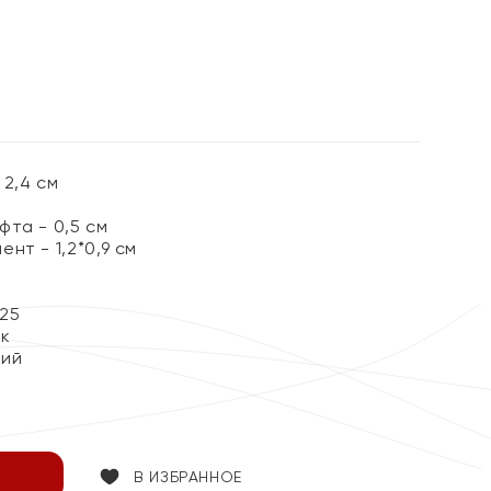
%
2,4 см
та - 0,5 см
нт - 1,2*0,9 см
25
ок
кий
В ИЗБРАННОЕ