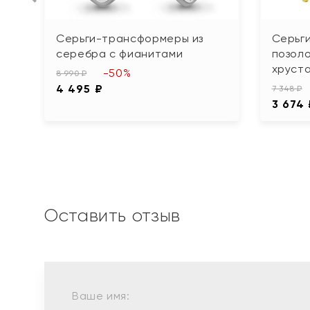
Серьги-трансформеры из
Серьги
серебра с фианитами
позоло
хруст
-50%
8 990 ₽
4 495 ₽
7 348 ₽
3 674
Оставить отзыв
Ваше имя: