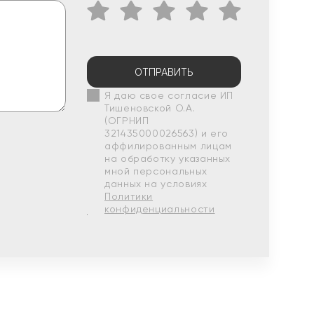
ОТПРАВИТЬ
Я даю свое согласие ИП
Тишеновской О.А.
(ОГРНИП
321435000026563) и его
аффилированным лицам
на обработку указанных
мной персональных
данных на условиях
Политики
конфиденциальности